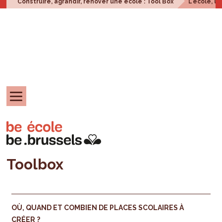
Construire, agrandir, rénover une école : Tool Box
L'école, u
Toolbox
OÙ, QUAND ET COMBIEN DE PLACES SCOLAIRES À
CRÉER ?