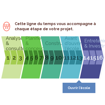
Cette ligne du temps vous accompagne à
chaque étape de votre projet.
Analyser
Planifier
Avant
Entreteni
&
&
Construire
d'ouvrir
& Investir
consulter
concevoir
l'école
1
2
3
4
5
6
7
8
9
10
11
12
13
14
15
16
Ouvrir l’école