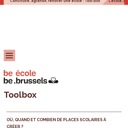
Construire, agrandir, rénover une école : Tool Box
L'école, u
Toolbox
OÙ, QUAND ET COMBIEN DE PLACES SCOLAIRES À
CRÉER ?