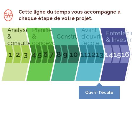
Cette ligne du temps vous accompagne à
chaque étape de votre projet.
Analyser
Planifier
Avant
Entreteni
&
&
Construire
d'ouvrir
& Investir
consulter
concevoir
l'école
1
2
3
4
5
6
7
8
9
10
11
12
13
14
15
16
Ouvrir l’école