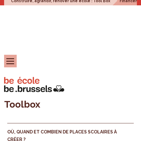
Construire, agrandir, rénover une école : Tool Box
Financem
Toolbox
OÙ, QUAND ET COMBIEN DE PLACES SCOLAIRES À
CRÉER ?