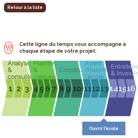
Retour à la liste
Cette ligne du temps vous accompagne à
chaque étape de votre projet.
Analyser
Planifier
Avant
Entreteni
&
&
Construire
d'ouvrir
& Investir
consulter
concevoir
l'école
1
2
3
4
5
6
7
8
9
10
11
12
13
14
15
16
Ouvrir l’école