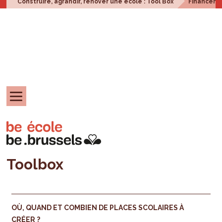
Construire, agrandir, rénover une école : Tool Box
Financem
Toolbox
OÙ, QUAND ET COMBIEN DE PLACES SCOLAIRES À
CRÉER ?