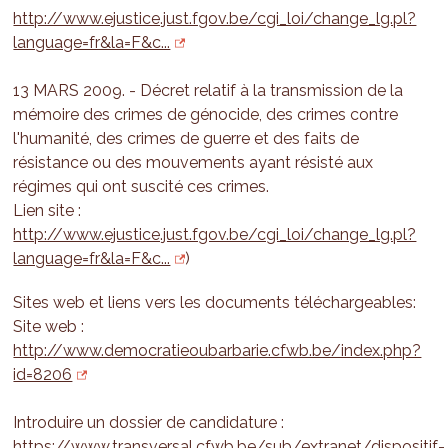
http://www.ejustice.just.fgov.be/cgi_loi/change_lg.pl?
language=fr&la=F&c...
13 MARS 2009. - Décret relatif à la transmission de la
mémoire des crimes de génocide, des crimes contre
l'humanité, des crimes de guerre et des faits de
résistance ou des mouvements ayant résisté aux
régimes qui ont suscité ces crimes.
Lien site :
http://www.ejustice.just.fgov.be/cgi_loi/change_lg.pl?
language=fr&la=F&c...
)
Sites web et liens vers les documents téléchargeables:
Site web :
http://www.democratieoubarbarie.cfwb.be/index.php?
id=8206
Introduire un dossier de candidature :
https://www.transversal.cfwb.be/sub/extranet/dispositif-