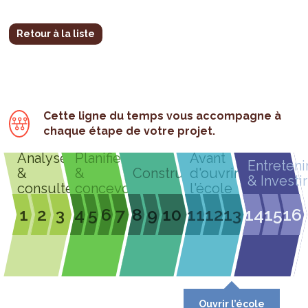
Retour à la liste
Cette ligne du temps vous accompagne à
chaque étape de votre projet.
Analyser
Planifier
Avant
Entreteni
&
&
Construire
d'ouvrir
& Investir
consulter
concevoir
l'école
1
2
3
4
5
6
7
8
9
10
11
12
13
14
15
16
Ouvrir l’école