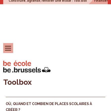
Construire, agrandir, rénover une école : Tool Box
Financem
Toolbox
OÙ, QUAND ET COMBIEN DE PLACES SCOLAIRES À
CRÉER ?