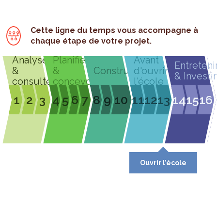
Cette ligne du temps vous accompagne à
chaque étape de votre projet.
Analyser
Planifier
Avant
Entreteni
&
&
Construire
d'ouvrir
& Investir
consulter
concevoir
l'école
1
2
3
4
5
6
7
8
9
10
11
12
13
14
15
16
Ouvrir l’école