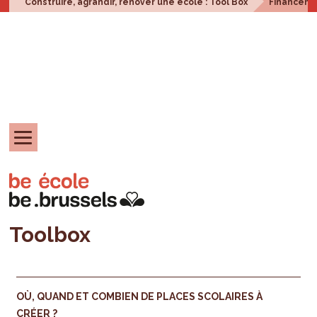
Construire, agrandir, rénover une école : Tool Box
Financem
Toolbox
OÙ, QUAND ET COMBIEN DE PLACES SCOLAIRES À
CRÉER ?