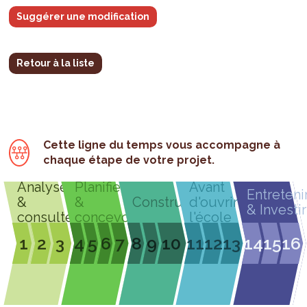
Suggérer une modification
Retour à la liste
Cette ligne du temps vous accompagne à
chaque étape de votre projet.
Analyser
Planifier
Avant
Entreteni
&
&
Construire
d'ouvrir
& Investir
consulter
concevoir
l'école
1
2
3
4
5
6
7
8
9
10
11
12
13
14
15
16