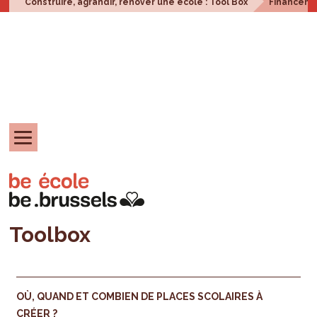
Construire, agrandir, rénover une école : Tool Box
Financem
Toolbox
OÙ, QUAND ET COMBIEN DE PLACES SCOLAIRES À
CRÉER ?