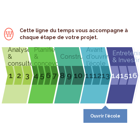
Cette ligne du temps vous accompagne à
chaque étape de votre projet.
Analyser
Planifier
Avant
Entreteni
&
&
Construire
d'ouvrir
& Investir
consulter
concevoir
l'école
1
2
3
4
5
6
7
8
9
10
11
12
13
14
15
16
Ouvrir l’école