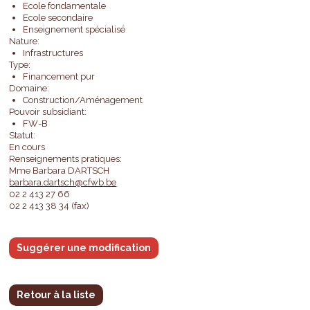
Ecole fondamentale
Ecole secondaire
Enseignement spécialisé
Nature:
Infrastructures
Type:
Financement pur
Domaine:
Construction/Aménagement
Pouvoir subsidiant:
FW-B
Statut:
En cours
Renseignements pratiques:
Mme Barbara DARTSCH
barbara.dartsch@cfwb.be
02 2 413 27 66
02 2 413 38 34 (fax)
Suggérer une modification
Retour à la liste