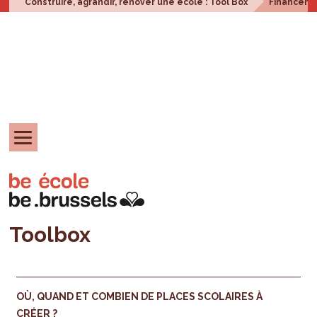
Construire, agrandir, rénover une école : Tool Box
Financem
Toolbox
OÙ, QUAND ET COMBIEN DE PLACES SCOLAIRES À
CRÉER ?