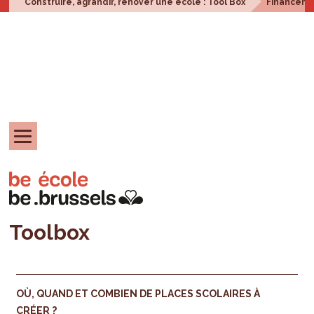
Construire, agrandir, rénover une école : Tool Box
Financem
Toolbox
OÙ, QUAND ET COMBIEN DE PLACES SCOLAIRES À
CRÉER ?