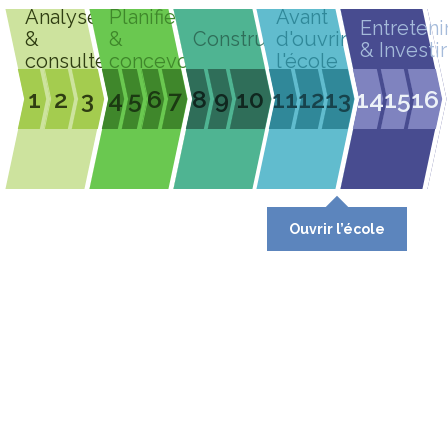
Analyser
Planifier
Avant
Entreteni
&
&
Construire
d'ouvrir
& Investir
consulter
concevoir
l'école
1
2
3
4
5
6
7
8
9
10
11
12
13
14
15
16
Ouvrir l’école