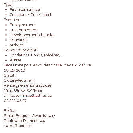
Type:
Financement pur
Concours / Prix / Label
Domaine:
Enseignement
Environnement
Développement durable
Éducation
Mobilité
Pouvoir subsidiant:
Fondations, Fonds, Mécénat, …
Autres
Date limite pour envoi des dossier de candidature:
15/11/2018
Statut:
ClôturéRécurrent
Renseignements pratiques:
Mme Ulrike POMMEE
ulrike.pommee@belfius.be
02 222 02 57
Belfius
Smart Belgium Awards 2017
Boulevard Pachéco, 44
1000 Bruxelles