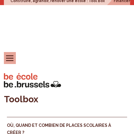
Construire, agrandir, rénover une école : Tool Box
Financem
Toolbox
OÙ, QUAND ET COMBIEN DE PLACES SCOLAIRES À
CRÉER ?