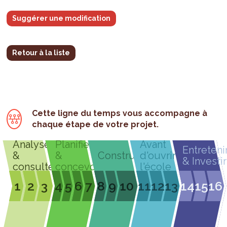
Suggérer une modification
Retour à la liste
Cette ligne du temps vous accompagne à
chaque étape de votre projet.
Analyser
Planifier
Avant
Entreteni
&
&
Construire
d'ouvrir
& Investir
consulter
concevoir
l'école
1
2
3
4
5
6
7
8
9
10
11
12
13
14
15
16