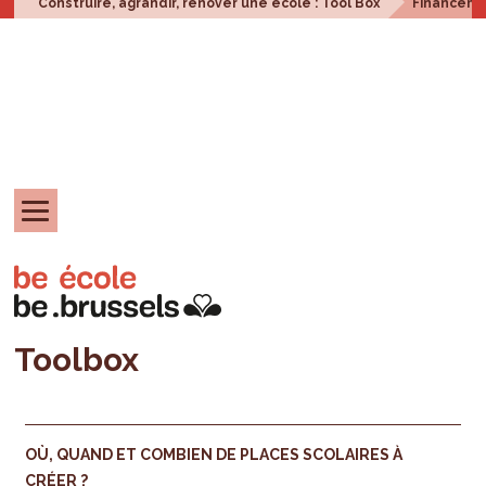
Construire, agrandir, rénover une école : Tool Box
Financem
Toolbox
OÙ, QUAND ET COMBIEN DE PLACES SCOLAIRES À
CRÉER ?