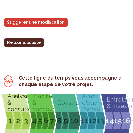
Suggérer une modification
Retour à la liste
Cette ligne du temps vous accompagne à
chaque étape de votre projet.
Analyser
Planifier
Avant
Entreteni
&
&
Construire
d'ouvrir
& Investir
consulter
concevoir
l'école
1
2
3
4
5
6
7
8
9
10
11
12
13
14
15
16