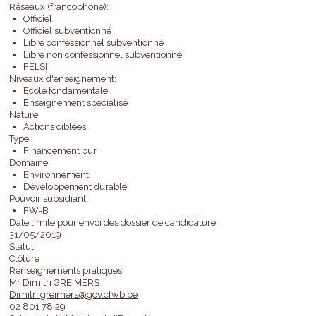
Réseaux (francophone):
Officiel
Officiel subventionné
Libre confessionnel subventionné
Libre non confessionnel subventionné
FELSI
Niveaux d'enseignement:
Ecole fondamentale
Enseignement spécialisé
Nature:
Actions ciblées
Type:
Financement pur
Domaine:
Environnement
Développement durable
Pouvoir subsidiant:
FW-B
Date limite pour envoi des dossier de candidature:
31/05/2019
Statut:
Clôturé
Renseignements pratiques:
Mr Dimitri GREIMERS
Dimitri.greimers@gov.cfwb.be
02 801 78 29