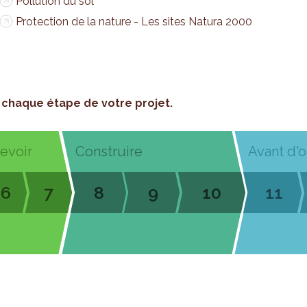
Pollution du sol
Protection de la nature - Les sites Natura 2000
chaque étape de votre projet.
cevoir
Construire
Avant d'o
6
7
8
9
10
11