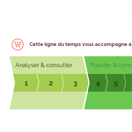
Cette ligne du temps vous accompagne à 
Analyser & consulter
Planifier & con
1
2
3
4
5