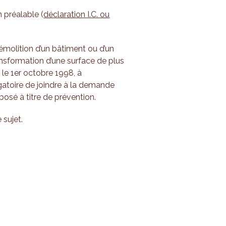
 préalable (
déclaration I.C. ou
 démolition d’un bâtiment ou d’un
ansformation d’une surface de plus
 le 1er octobre 1998, à
ligatoire de joindre à la demande
posé à titre de prévention.
 sujet.