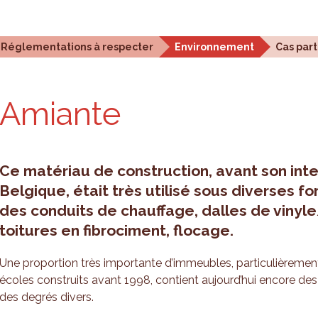
stiques et analyses
Outils de planification
Qui som
Réglementations à respecter
Environnement
Cas par
Amiante
Ce matériau de construction, avant son inte
Belgique, était très utilisé sous diverses f
des conduits de chauffage, dalles de viny
toitures en fibrociment, flocage.
Une proportion très importante d’immeubles, particulièreme
écoles construits avant 1998, contient aujourd’hui encore d
des degrés divers.