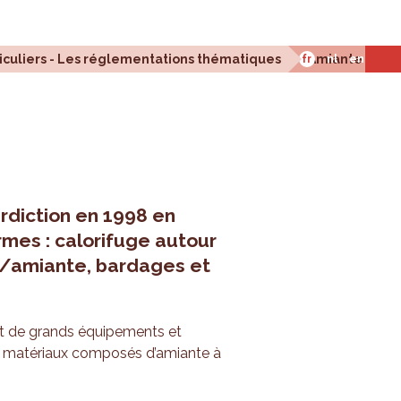
mes-nous ?
ticuliers - Les réglementations thématiques
Amiante
fr
nl
en
rdiction en 1998 en
ormes : calorifuge autour
le/amiante, bardages et
nt de grands équipements et
es matériaux composés d’amiante à