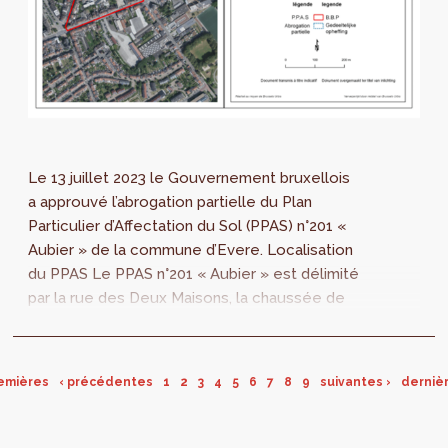
Le 13 juillet 2023 le Gouvernement bruxellois
a approuvé l’abrogation partielle du Plan
Particulier d’Affectation du Sol (PPAS) n°201 «
Aubier » de la commune d’Evere. Localisation
du PPAS Le PPAS n°201 « Aubier » est délimité
par la rue des Deux Maisons, la chaussée de
Louvain et l’avenue du...
emières
‹ précédentes
1
2
3
4
5
6
7
8
9
suivantes ›
derniè