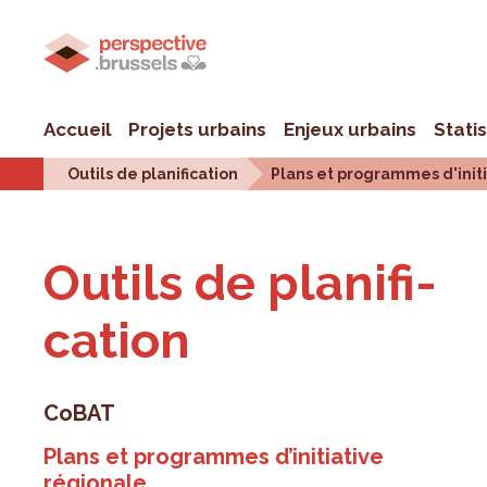
Accueil
Projets urbains
Enjeux urbains
Stati
Outils de planification
Plans et programmes d'init
Outils de pla­ni­fi­
ca­tion
CoBAT
Plans et programmes d’initiative
régionale