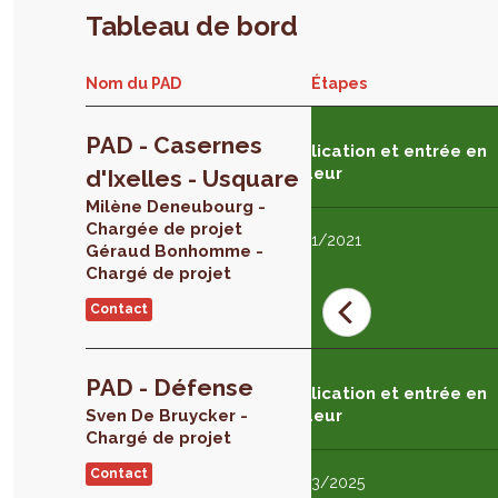
Tableau de bord
Nom du PAD
Étapes
PAD - Casernes
tion en 3ème lecture
Publication et entrée en
vigueur
d'Ixelles - Usquare
Milène
Deneubourg
1/2020
Chargée de projet
12/01/2021
Géraud
Bonhomme
Chargé de projet
Contact
PAD - Défense
tion en 3ème lecture
Publication et entrée en
Sven
De Bruycker
vigueur
Chargé de projet
e 3ème lecture
Contact
12/03/2025