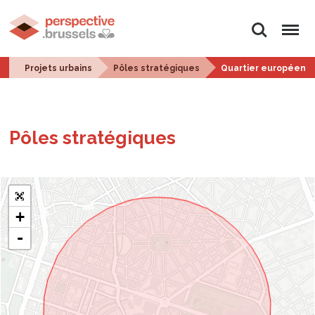
Rechercher
Menu
Projets urbains
Pôles stratégiques
Quartier européen
Pôles stra­té­giques
+
-