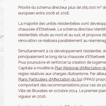
Priorité du schéma directeur, plus de 165.000 m² d
européen entre 2008 et 2018.
La majorité des unités résidentielles sont développ
chaussée d'Etterbeek. Le schéma directeur identifie
résidentiels situés au nord et au sud, et propose d
rénovation se réalisera parallèlement au réaména
Simultanément à ce développement résidentiel, de
principalement le long de la chaussée d'Etterbeek 
Pour poursuivre et renforcer la création de logeme
Capitale a modifié le
Plan Régional d’Affectation d
règles relatives aux charges d’urbanisme. Par ailleur
Plans Particuliers d’Affectation du So
l (PPAS) prop
comportant des recommandations pour ces six plan
Ville de Bruxelles en octobre 2014. Le premier pl
vigueur en 2016.