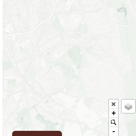
+
o
-