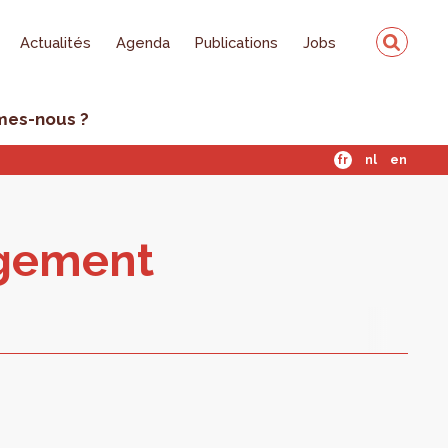
Actualités
Agenda
Publications
Jobs
mes-nous ?
fr
nl
en
ogement