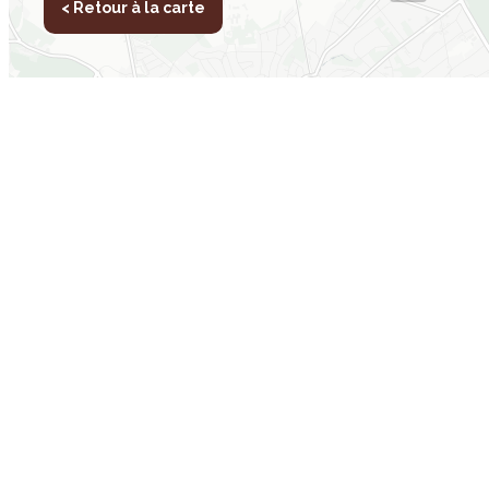
< Retour à la carte
Inscription newsletter
Leaflet
Nos autres sites
L
IBSA
Tr
participation.brussels
No
Monitoring des Quartiers
Nos
CRD
No
Accrochage scolaire
Nos
sport.brussels
Co
studyspaces.brussels
BMA