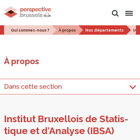
Rechercher
Menu
Qui sommes-nous ?
À propos
Nos départements
Ins
À pro­pos
Dans cette section
Ins­ti­tut Bruxel­lois de Sta­tis­
tique et d'A­na­lyse (IBSA)