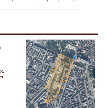
é
-02
rd