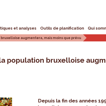
stiques et analyses
Outils de planification
Qui som
tion bruxelloise augmentera, mais moins que prévu
5, la population bruxelloise au
Depuis la fin des années 199