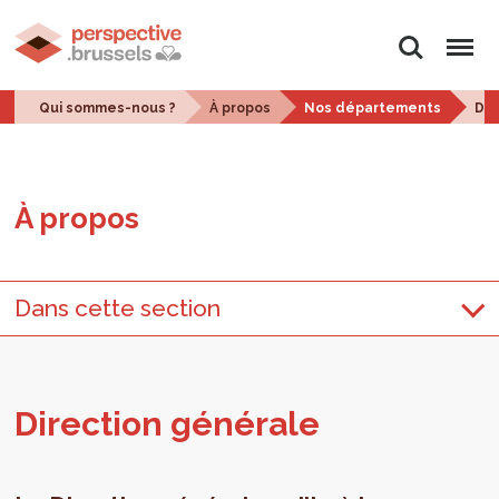
Rechercher
Menu
Qui sommes-nous ?
À propos
Nos départements
Dir
À pro­pos
Dans cette section
Direc­tion géné­rale