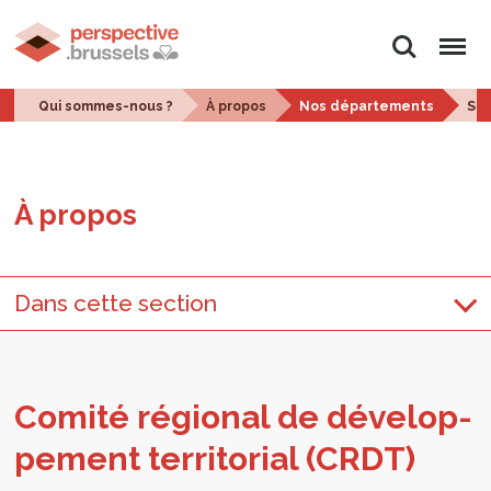
Rechercher
Menu
Qui sommes-nous ?
À propos
Nos départements
Str
À pro­pos
Dans cette section
Comité régio­nal de déve­lop­
pe­ment ter­ri­to­rial (CRDT)