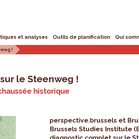
stiques et analyses
Outils de planification
Qui som
nweg !
l sur le Steenweg !
chaussée historique
perspective.brussels et Br
Brussels Studies Institute (
diagnostic complet sur le S