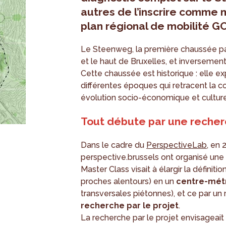
autres de l’inscrire comme 
plan régional de mobilité 
Le Steenweg, la première chaussée pav
et le haut de Bruxelles, et inversement
Cette chaussée est historique : elle ex
différentes époques qui retracent la co
évolution socio-économique et culture
Tout débute par une recherc
Dans le cadre du
PerspectiveLab
, en 
perspective.brussels ont organisé un
Master Class visait à élargir la définitio
proches alentours) en un
centre-métr
transversales piétonnes), et ce par un
recherche par le projet
.
La recherche par le projet envisageait i