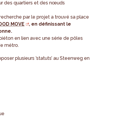
ur des quartiers et des nœuds
echerche par le projet a trouvé sa place
 GOOD MOVE
, en définissant le
onne.
piéton en lien avec une série de pôles
de métro.
roposer plusieurs ’statuts’ au Steenweg en
ue