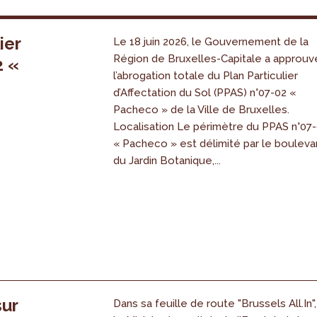
ier
Le 18 juin 2026, le Gouvernement de la
Région de Bruxelles-Capitale a approuv
2 «
l’abrogation totale du Plan Particulier
s
d’Affectation du Sol (PPAS) n°07-02 «
Pacheco » de la Ville de Bruxelles.
Localisation Le périmètre du PPAS n°07
« Pacheco » est délimité par le bouleva
du Jardin Botanique,...
sur
Dans sa feuille de route "Brussels All.In",