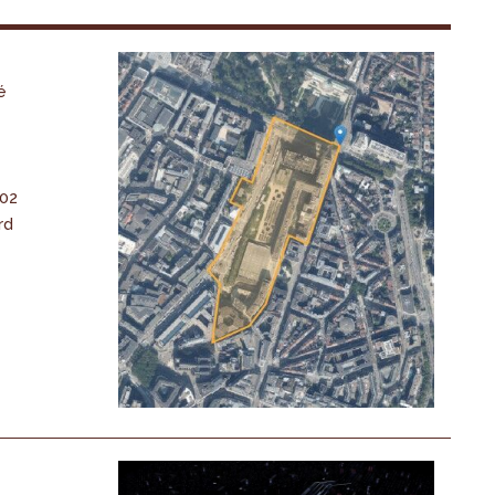
é
-02
rd