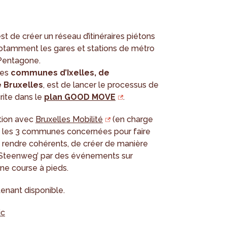
t de créer un réseau d’itinéraires piétons
 notamment les gares et stations de métro
 Pentagone.
les
communes d’Ixelles, de
e Bruxelles
, est de lancer le processus de
rite dans le
plan GOOD MOVE
.
tion avec
Bruxelles Mobilité
(en charge
t les 3 communes concernées pour faire
es rendre cohérents, de créer de manière
e Steenweg’ par des événements sur
ne course à pieds.
enant disponible.
ic