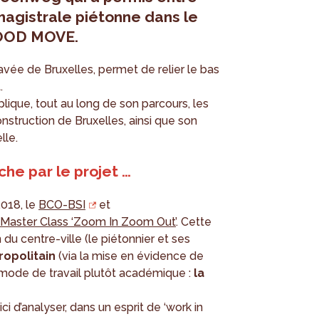
magistrale piétonne dans le
GOOD MOVE.
ée de Bruxelles, permet de relier le bas
.
plique, tout au long de son parcours, les
nstruction de Bruxelles, ainsi que son
lle.
he par le projet …
2018, le
BCO-BSI
et
e
Master Class ‘Zoom In Zoom Out’
. Cette
n du centre-ville (le piétonnier et ses
opolitain
(via la mise en évidence de
 mode de travail plutôt académique :
la
ci d’analyser, dans un esprit de ‘work in