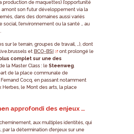
ar la production de maquettes) l’opportunité
n amont son futur développement via la
cernés, dans des domaines aussi variés
le social, l’environnement ou la santé … au
.
es sur le terrain, groupes de travail, …), dont
tive.brussels et
BCO-BSI
ont prolongé le
 plus complet sur une des
de la Master Class : le
Steenweg
.
 part de la place communale de
ce Fernand Cocq, en passant notamment
x Herbes, le Mont des arts, la place
men approfondi des enjeux …
n cheminement, aux multiples identités, qui
 par la détermination d’enjeux sur une