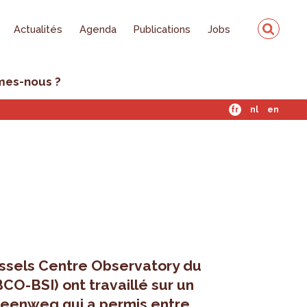
Actualités
Agenda
Publications
Jobs
mes-nous ?
fr
nl
en
ussels Centre Observatory du
BCO-BSI) ont travaillé sur un
teenweg qui a permis entre