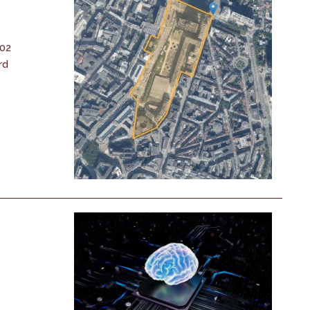
-02
rd
n