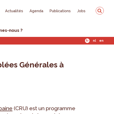
Actualités
Agenda
Publications
Jobs
mes-nous ?
fr
nl
en
blées Générales à
baine
(CRU) est un programme