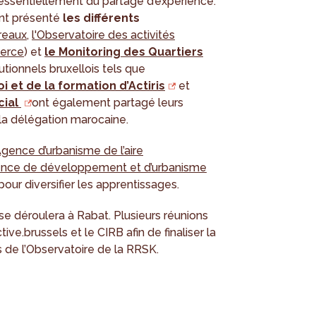
ssentiellement du partage d’expérience.
ont présenté
les différents
reaux
,
l'Observatoire des activités
merce
) et
le Monitoring des Quartiers
tutionnels bruxellois tels que
i et de la formation d’Actiris
et
cial
ont également partagé leurs
 la délégation marocaine.
’Agence d’urbanisme de l’aire
ence de développement et d’urbanisme
pour diversifier les apprentissages.
e déroulera à Rabat. Plusieurs réunions
ve.brussels et le CIRB afin de finaliser la
s de l’Observatoire de la RRSK.