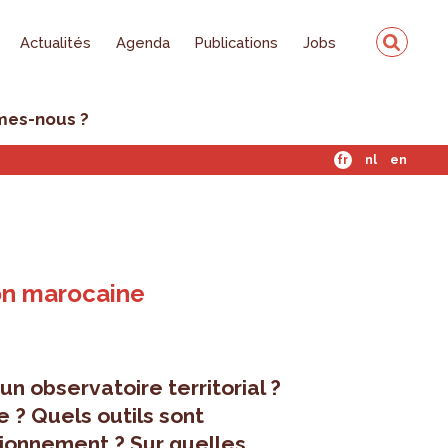
Actualités
Agenda
Publications
Jobs
mes-nous ?
fr
nl
en
ion marocaine
’un observatoire territorial ?
 ? Quels outils sont
tionnement ? Sur quelles