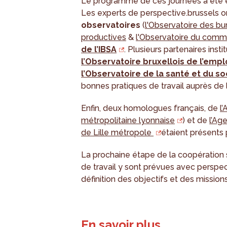
Le programme de ces journées a été e
Les experts de perspective.brussels 
observatoires
(
l'Observatoire des bu
productives
&
l'Observatoire du com
de l’IBSA
. Plusieurs partenaires insti
l’Observatoire bruxellois de l’emplo
l’Observatoire de la santé et du so
bonnes pratiques de travail auprès de
Enfin, deux homologues français, de
l
métropolitaine lyonnaise
) et de
l’Ag
de Lille métropole
étaient présents 
La prochaine étape de la coopération s
de travail y sont prévues avec perspecti
définition des objectifs et des mission
En savoir plus