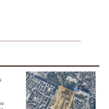
é
-02