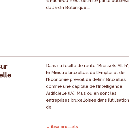
« Pacheco » est délimité par le bouleva
du Jardin Botanique,...
sur
Dans sa feuille de route "Brussels All.In",
le Ministre bruxellois de l’Emploi et de
elle
l’Économie prévoit de définir Bruxelles
comme une capitale de l’Intelligence
Artificielle (IA). Mais où en sont les
entreprises bruxelloises dans l’utilisatio
de
→ ibsa.brussels