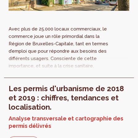
Avec plus de 25.000 locaux commerciaux, le
commerce joue un rôle primordial dans la
Région de Bruxelles-Capitale, tant en termes
d’emploi que pour répondre aux besoins des
différents usagers. Consciente de cette
importance, et suite à la crise sanitaire,
hub.brussels et perspective.brussels sortent
le neuvième Observatoire du commerce de la
Les permis d'urbanisme de 2018
Région, étude ayant pour objectif de mesurer
la croissance commerciale de Bruxelles.
et 2019 : chiffres, tendances et
Cette édition analyse également la
localisation.
croissance des établissements hôteliers.
Analyse transversale et cartographie des
permis délivrés