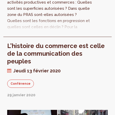
activités productives et commerces : Quelles
sont les superficies autorisées ? Dans quelle
zone du PRAS sont-elles autorisées ?
Quelles sont les fonctions en progression et
quelles sont celles en déclin ? Pour la
première fois, perspective.brussels
développe une vue transversale sur
L'histoire du commerce est celle
l’ensemble des permis d’urbanisme autorisés
en 2018 et 2019.
de la communication des
peuples
Jeudi 13 février 2020
Conférence
29 janvier 2020