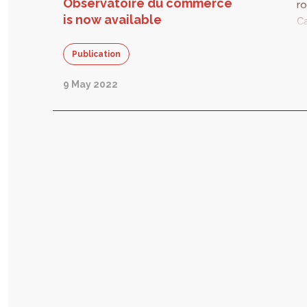
Observatoire du commerce
ro
is now available
Ca
t
e
Publication
m
9 May 2022
of
us
im
fo
cr
a
pe
ar
Re
O
c
wh
t
c