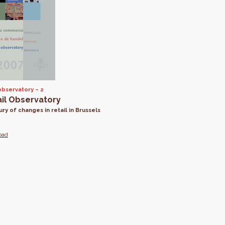
observatory
2
ail Observatory
ury of changes in retail in Brussels
oad