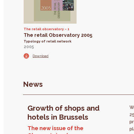
The retail observatory
1
The retail Observatory 2005
Typology of retail network
2005
Download
News
Growth of shops and
W
2
hotels in Brussels
p
The new issue of the
pl