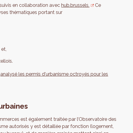
rsuivis en collaboration avec
hub.brussels.
Ce
yses thématiques portant sur
 et,
llois.
a
analysé les permis d'urbanisme octroyés pour les
 urbaines
ommerces est également traitée par l’Observatoire des
sme autorisés y est détaillée par fonction (logement,