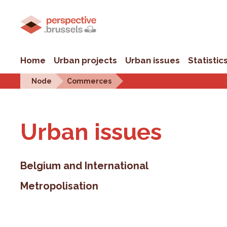
Home
Urban projects
Urban issues
Statistic
Node
Commerces
Urban is­sues
Belgium and International
Metropolisation