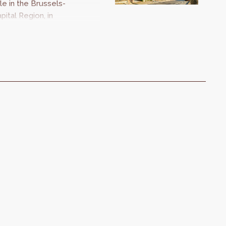
le in the Brussels-
pital Region, in
erms of
mployment and
eeting the needs
 the different
ers. Aware of this
portance, and
llowing the health
isis, hub.brussels
nd
rspective.brussels
e releasing the
gion's ninth
bservatoire du
ommerce, a study
ose objective is
o measure the
ommercial growth