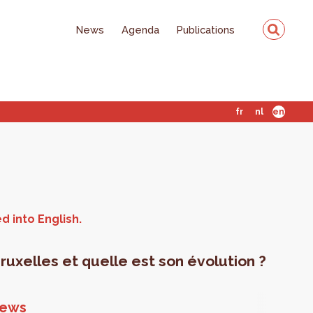
News
Agenda
Publications
fr
nl
en
xelles et quelle est son évolution ?
ews