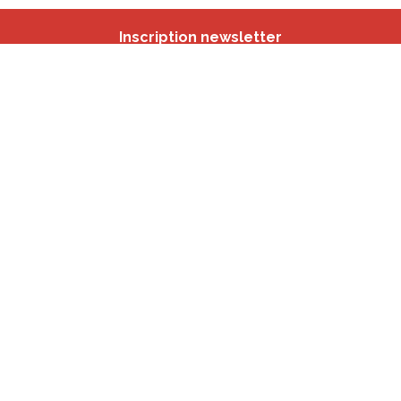
Inscription newsletter
Nos autres sites
IBSA
participation.brussels
Monitoring des Quartiers
CRD
Accrochage scolaire
sport.brussels
studyspaces.brussels
BMA