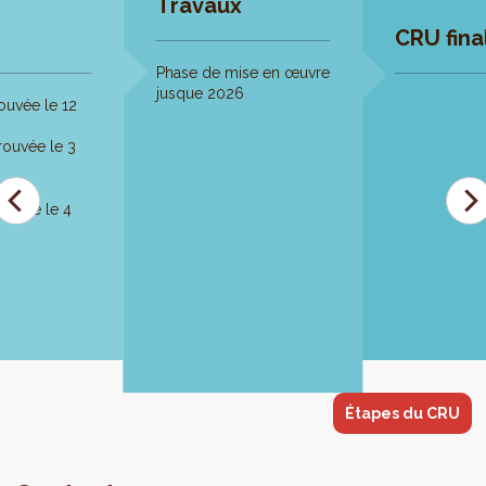
Travaux
CRU fina
Phase de mise en œuvre
jusque 2026
ouvée le 12
ouvée le 3
ouvée le 4
Étapes du CRU