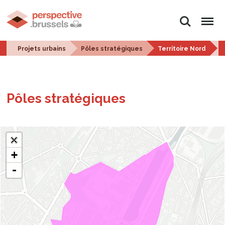
Rechercher
Menu
Projets urbains
Pôles stratégiques
Territoire Nord
C
Pôles stra­té­giques
+
-