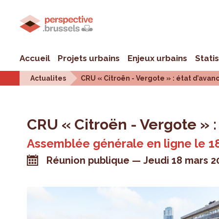
Accueil
Projets urbains
Enjeux urbains
Stati
Actualites
CRU « Citroën - Vergote » : état d’av
CRU « Citroën - Vergote » 
Assemblée générale en ligne le 1
Réunion publique
Jeudi 18 mars 2