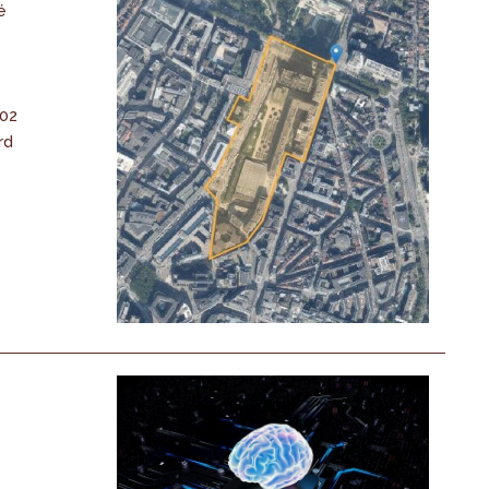
é
-02
rd