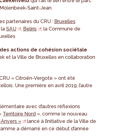
Laekenveld
qui fait le lien entre le parc
e Molenbeek-Saint-Jean.
les partenaires du CRU :
Bruxelles
, la
SAU
,
Beliris
, la Commune de
uxelles
des actions de cohésion sociétale
t la Ville de Bruxelles en collaboration
CRU « Citroën-Vergote » ont été
ois. Une première en avril 2019, l’autre
émentaire avec d’autres réflexions
 «
Territoire Nord
», comme le nouveau
t-Anvers »
lancé à l’initiative de la Ville de
rogramme a démarré en ce début d’année