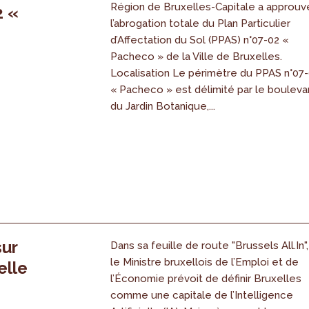
Région de Bruxelles-Capitale a approuv
2 «
l’abrogation totale du Plan Particulier
s
d’Affectation du Sol (PPAS) n°07-02 «
Pacheco » de la Ville de Bruxelles.
Localisation Le périmètre du PPAS n°07
« Pacheco » est délimité par le bouleva
du Jardin Botanique,...
sur
Dans sa feuille de route "Brussels All.In",
le Ministre bruxellois de l’Emploi et de
elle
l’Économie prévoit de définir Bruxelles
comme une capitale de l’Intelligence