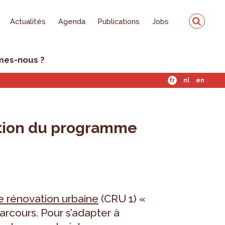
Actualités
Agenda
Publications
Jobs
mes-nous ?
fr
nl
en
cation du programme
e rénovation urbaine
(CRU 1) «
arcours. Pour s’adapter à