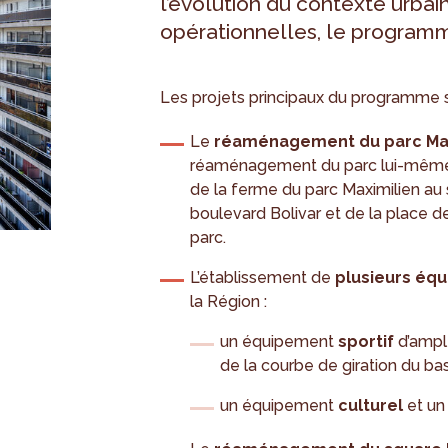
l’évolution du contexte urbai
opérationnelles, le programm
Les projets principaux du programme so
Le
réaménagement du parc Max
réaménagement du parc lui-même, l
de la ferme du parc Maximilien au
boulevard Bolivar et de la place d
parc.
L’établissement de
plusieurs éq
la Région :
un équipement
sportif
d’ample
de la courbe de giration du bas
un équipement
culturel
et un