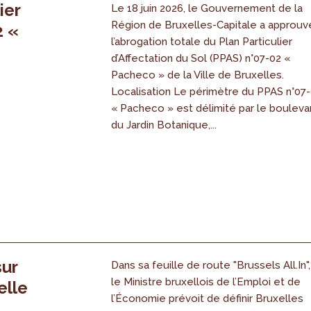
ier
Le 18 juin 2026, le Gouvernement de la
Région de Bruxelles-Capitale a approuv
2 «
l’abrogation totale du Plan Particulier
s
d’Affectation du Sol (PPAS) n°07-02 «
Pacheco » de la Ville de Bruxelles.
Localisation Le périmètre du PPAS n°07
« Pacheco » est délimité par le bouleva
du Jardin Botanique,...
sur
Dans sa feuille de route "Brussels All.In",
le Ministre bruxellois de l’Emploi et de
elle
l’Économie prévoit de définir Bruxelles