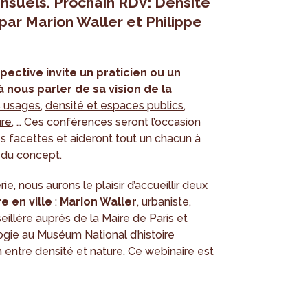
nsuels. Prochain RDV: Densité
 par Marion Waller et Philippe
pective invite un praticien ou un
 nous parler de sa vision de la
s usages
,
densité et espaces publics
,
ure
, … Ces conférences seront l’occasion
s facettes et aideront tout un chacun à
 du concept.
, nous aurons le plaisir d’accueillir deux
e en ville
:
Marion Waller
, urbaniste,
illère auprès de la Maire de Paris et
ogie au Muséum National d’histoire
en entre densité et nature. Ce webinaire est