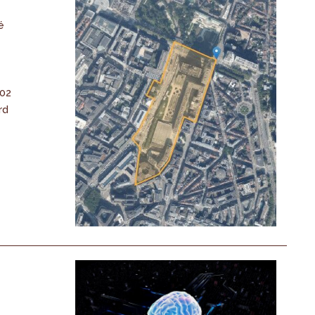
é
-02
rd