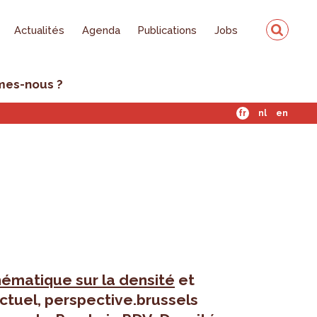
Actualités
Agenda
Publications
Jobs
mes-nous ?
fr
nl
en
ématique sur la densité
et
actuel, perspective.brussels