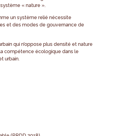
 système « nature ».
omme un système relié nécessite
riales et des modes de gouvernance de
rbain qui n’oppose plus densité et nature
r la compétence écologique dans le
t urbain.
able (PRDD 2018)