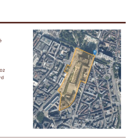
é
-02
rd