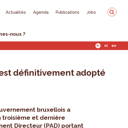
Actualités
Agenda
Publications
Jobs
mes-nous ?
fr
nl
en
est définitivement adopté
uvernement bruxellois a
 troisième et dernière
ment Directeur (PAD) portant