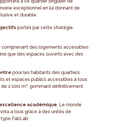
portera à ce quartier singulier de
rimoine exceptionnel en lui donnant de
usive et durable.
jectifs
portés par cette stratégie
e
comprenant des logements accessibles
 ainsi que des espaces ouverts avec des
ontre
pour les habitants des quartiers
ts et espaces publics accessibles à tous
c de 2.000 m², gommant définitivement
’excellence académique
. Le monde
ouvrira à tous grâce à des unités de
 type FabLab.