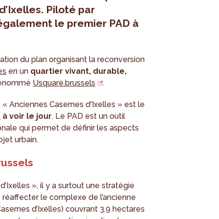
’Ixelles. Piloté par
 également le premier PAD à
ation du plan organisant la reconversion
es
en un
quartier vivant, durable,
 dénommé
Usquare.brussels
.
D « Anciennes Casernes d'Ixelles » est le
r
à voir le jour
. Le PAD est un outil
le qui permet de définir les aspects
jet urbain.
russels
Ixelles », il y a surtout une stratégie
réaffecter le complexe de l’ancienne
sernes d’Ixelles) couvrant 3,9 hectares