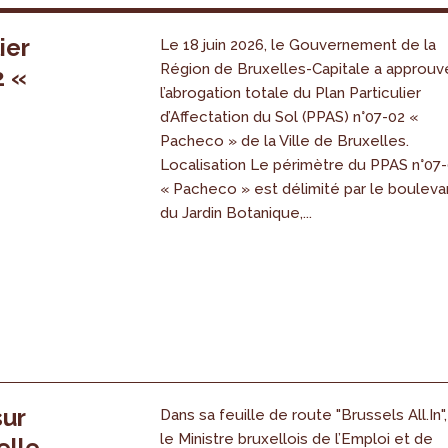
ier
Le 18 juin 2026, le Gouvernement de la
Région de Bruxelles-Capitale a approuv
2 «
l’abrogation totale du Plan Particulier
s
d’Affectation du Sol (PPAS) n°07-02 «
Pacheco » de la Ville de Bruxelles.
Localisation Le périmètre du PPAS n°07
« Pacheco » est délimité par le bouleva
du Jardin Botanique,...
sur
Dans sa feuille de route "Brussels All.In",
le Ministre bruxellois de l’Emploi et de
elle