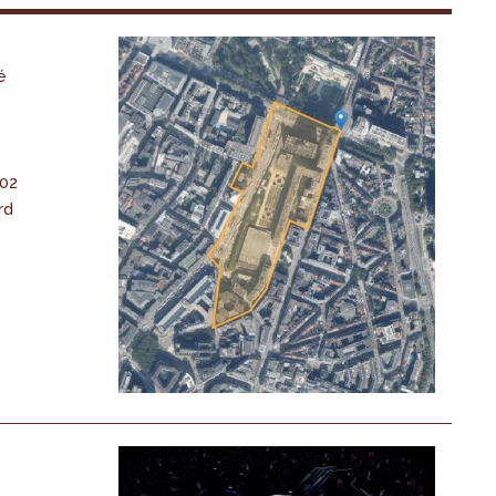
é
-02
rd