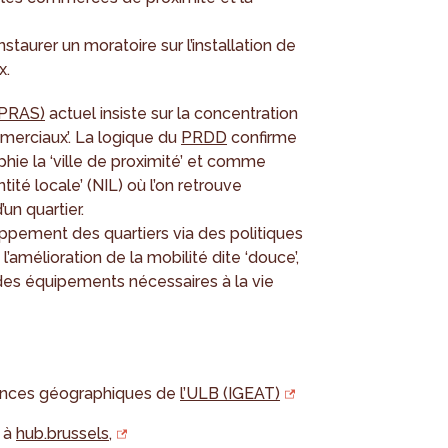
nstaurer un moratoire sur l’installation de
x.
(PRAS)
actuel insiste sur la concentration
erciaux’. La logique du
PRDD
confirme
hie la ‘ville de proximité’ et comme
tité locale’ (NIL) où l’on retrouve
un quartier.
loppement des quartiers via des politiques
l’amélioration de la mobilité dite ‘douce’,
ce des équipements nécessaires à la vie
ences géographiques de
l’ULB (IGEAT)
 à
hub.brussels,