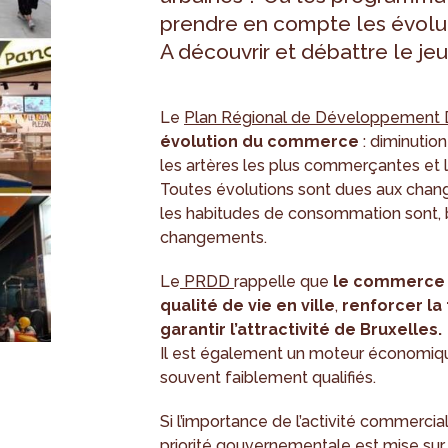
prendre en compte les évolut
A découvrir et débattre le jeud
Le
Plan Régional de Développement 
évolution du commerce
: diminutio
les artères les plus commerçantes et 
Toutes évolutions sont dues aux change
les habitudes de consommation sont,
changements.
Le
PRDD
rappelle que
le commerce e
qualité de vie en ville
,
renforcer la 
garantir l’attractivité de Bruxelles.
Il est également un moteur économiqu
souvent faiblement qualifiés.
Si l’importance de l’activité commercial
priorité gouvernementale est mise sur