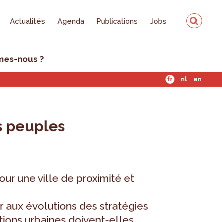
Actualités
Agenda
Publications
Jobs
mes-nous ?
fr
nl
en
s peuples
our une ville de proximité et
r aux évolutions des stratégies
ions urbaines doivent-elles