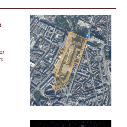
é
-02
rd