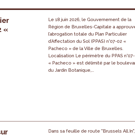
ier
Le 18 juin 2026, le Gouvernement de la
Région de Bruxelles-Capitale a approuv
2 «
l’abrogation totale du Plan Particulier
s
d’Affectation du Sol (PPAS) n°07-02 «
Pacheco » de la Ville de Bruxelles.
Localisation Le périmètre du PPAS n°07
« Pacheco » est délimité par le bouleva
du Jardin Botanique,...
sur
Dans sa feuille de route "Brussels All.In",