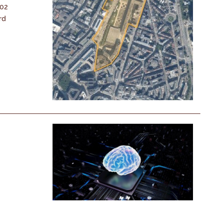
-02
rd
n