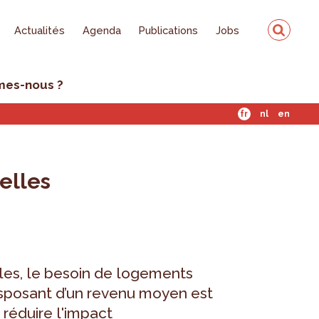
Actualités
Agenda
Publications
Jobs
mes-nous ?
fr
nl
en
xelles
les, le besoin de logements
sposant d’un revenu moyen est
e réduire l'impact