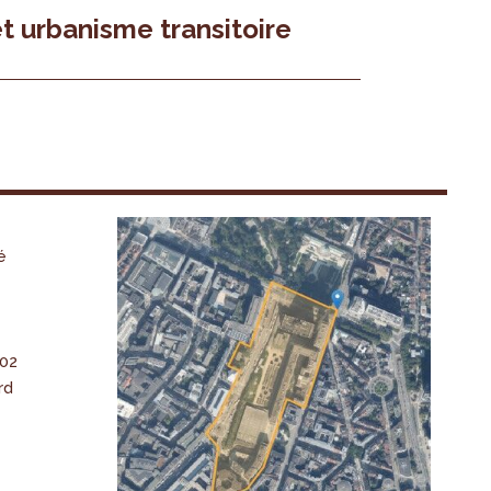
t urbanisme transitoire
é
-02
rd