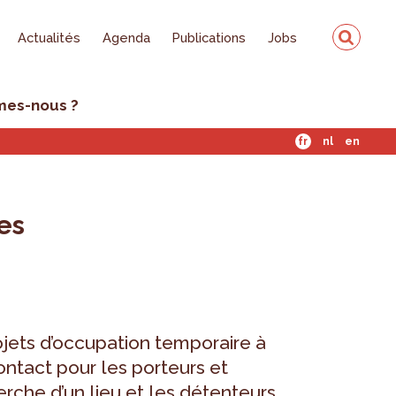
Actualités
Agenda
Publications
Jobs
mes-nous ?
fr
nl
en
es
jets d’occupation temporaire à
contact pour les porteurs et
rche d’un lieu et les détenteurs