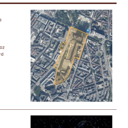
é
-02
rd