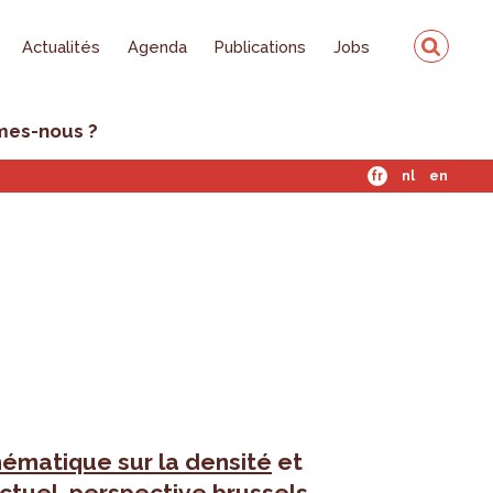
Actualités
Agenda
Publications
Jobs
mes-nous ?
fr
nl
en
ématique sur la densité
et
actuel, perspective.brussels