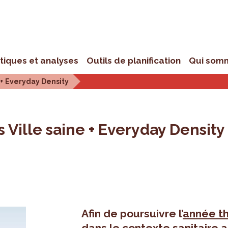
stiques et analyses
Outils de planification
Qui som
 + Everyday Density
 Ville saine + Everyday Density
Afin de poursuivre l’
année th
dans le contexte sanitaire 