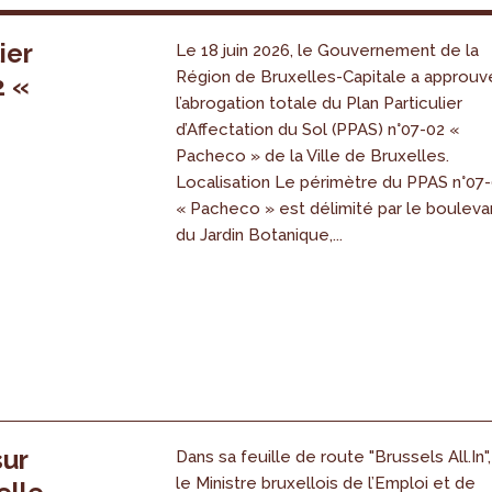
ier
Le 18 juin 2026, le Gouvernement de la
Région de Bruxelles-Capitale a approuv
2 «
l’abrogation totale du Plan Particulier
s
d’Affectation du Sol (PPAS) n°07-02 «
Pacheco » de la Ville de Bruxelles.
Localisation Le périmètre du PPAS n°07
« Pacheco » est délimité par le bouleva
du Jardin Botanique,...
sur
Dans sa feuille de route "Brussels All.In",
le Ministre bruxellois de l’Emploi et de