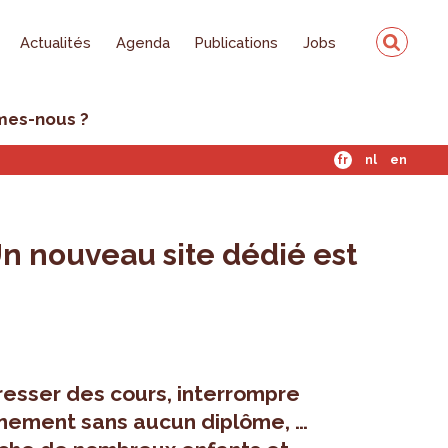
Actualités
Agenda
Publications
Jobs
mes-nous ?
fr
nl
en
Un nouveau site dédié est
resser des cours, interrompre
ignement sans aucun diplôme, …