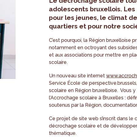
Le
décrochage scolaire
tou
adolescents bruxellois. Le
pour les jeunes, le climat d
quartiers et pour notre soci
C’est pourquoi, la Région bruxelloise 
notamment en octroyant des subsides
et aux associations pour mettre en pla
scolaire.
Un nouveau site internet
www.accrocha
Service École de perspective.brussels
scolaire en Région bruxelloise. Vous y
l’Accrochage scolaire à Bruxelles : défin
soutenus par la Région, documentatio
Ce projet de site web s’inscrit dans le
décrochage scolaire et de développeme
thématique.