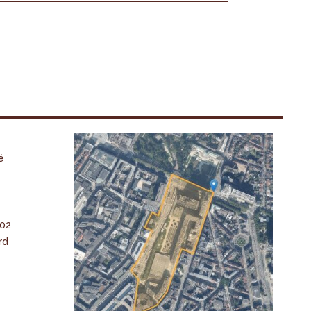
é
-02
rd