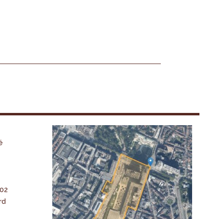
é
-02
rd