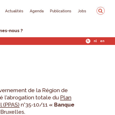
Actualités
Agenda
Publications
Jobs
mes-nous ?
fr
nl
en
vernement de la Région de
é l’abrogation totale du
Plan
ol (PPAS)
n°35-10/11
« Banque
 Bruxelles.