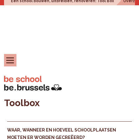
Een school bouwen, uitbreiden, renoveren: Tool Box
Overzic
Toolbox
WAAR, WANNEER EN HOEVEEL SCHOOLPLAATSEN
MOETEN ER WORDEN GECREËERD?