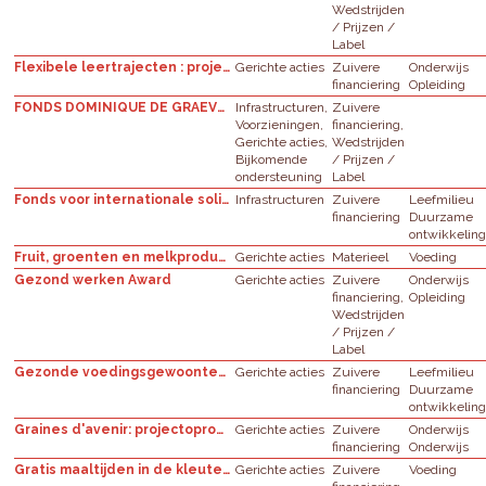
Wedstrijden
/ Prijzen /
Label
Flexibele leertrajecten : projectoproep
Gerichte acties
Zuivere
Onderwijs
financiering
Opleiding
FONDS DOMINIQUE DE GRAEVE - 2022 - veiligheid van kinderen (van 0 tot 12 jaar) in het verkeer
Infrastructuren,
Zuivere
Voorzieningen,
financiering,
Gerichte acties,
Wedstrijden
Bijkomende
/ Prijzen /
ondersteuning
Label
Fonds voor internationale solidariteit: Projectoproep
Infrastructuren
Zuivere
Leefmilieu
financiering
Duurzame
ontwikkelin
Fruit, groenten en melkproducten op school? Ja, natuurlijk!
Gerichte acties
Materieel
Voeding
Gezond werken Award
Gerichte acties
Zuivere
Onderwijs
financiering,
Opleiding
Wedstrijden
/ Prijzen /
Label
Gezonde voedingsgewoonten en voldoende lichaamsbeweging: projectoproep
Gerichte acties
Zuivere
Leefmilieu
financiering
Duurzame
ontwikkelin
Graines d'avenir: projectoproep
Gerichte acties
Zuivere
Onderwijs
financiering
Onderwijs
Gratis maaltijden in de kleuterscholen: projectoproep
Gerichte acties
Zuivere
Voeding