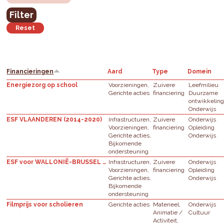
Financieringen
Aard
Type
Domein
Energiezorg op school
Voorzieningen,
Zuivere
Leefmilieu
Gerichte acties
financiering
Duurzame
ontwikkelin
Onderwijs
ESF VLAANDEREN (2014-2020)
Infrastructuren,
Zuivere
Onderwijs
Voorzieningen,
financiering
Opleiding
Gerichte acties,
Onderwijs
Bijkomende
ondersteuning
ESF voor WALLONIË-BRUSSEL (2014-2020)
Infrastructuren,
Zuivere
Onderwijs
Voorzieningen,
financiering
Opleiding
Gerichte acties,
Onderwijs
Bijkomende
ondersteuning
Filmprijs voor scholieren
Gerichte acties
Materieel,
Onderwijs
Animatie /
Cultuur
Activiteit,