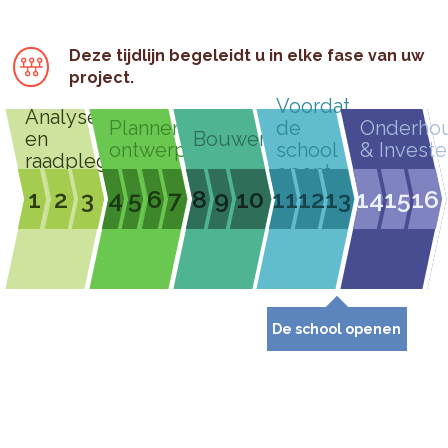
Deze tijdlijn begeleidt u in elke fase van uw
project.
Voordat
Analyseren
Plannen &
de
Onderho
en
Bouwen
ontwerpen
school
& Investe
raadplegen
opent
1
2
3
4
5
6
7
8
9
10
11
12
13
14
15
16
De school openen