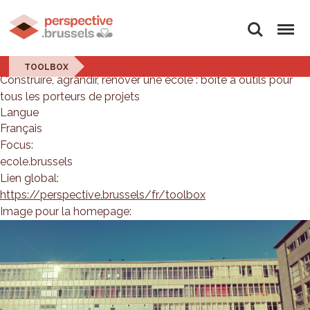
Rechercher
Menu
TOOLBOX
TOOLBOX
Construire, agrandir, rénover une école : boîte à outils pour
tous les porteurs de projets
Langue
Français
Focus:
ecole.brussels
Lien global:
https://perspective.brussels/fr/toolbox
Image pour la homepage: