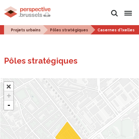
Rechercher
Menu
Projets urbains
Pôles stratégiques
Casernes d'Ixelles -
Pôles stra­té­giques
+
-