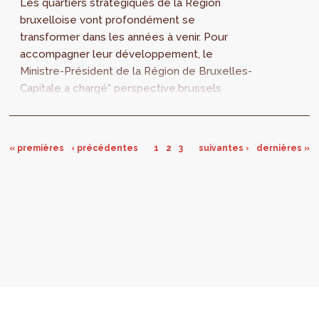
Les quartiers stratégiques de la Région
bruxelloise vont profondément se
transformer dans les années à venir. Pour
accompagner leur développement, le
Ministre-Président de la Région de Bruxelles-
Capitale a chargé* perspective.brussels
d’élaborer des projets de Plans
d’Aménagement Directeurs (PAD)...
« premières
‹ précédentes
1
2
3
suivantes ›
dernières »