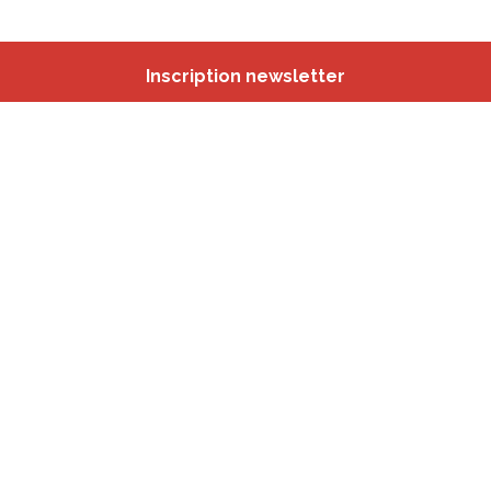
Inscription newsletter
Nos autres sites
IBSA
participation.brussels
Monitoring des Quartiers
CRD
Accrochage scolaire
sport.brussels
studyspaces.brussels