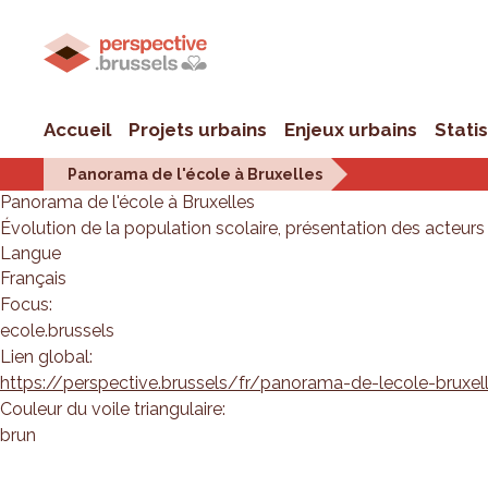
Accueil
Projets urbains
Enjeux urbains
Stati
Panorama de l'école à Bruxelles
Panorama de l'école à Bruxelles
Évolution de la population scolaire, présentation des acteurs et
Langue
Français
Focus:
ecole.brussels
Lien global:
https://perspective.brussels/fr/panorama-de-lecole-bruxel
Couleur du voile triangulaire:
brun