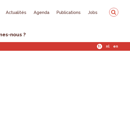
Actualités
Agenda
Publications
Jobs
mes-nous ?
fr
nl
en