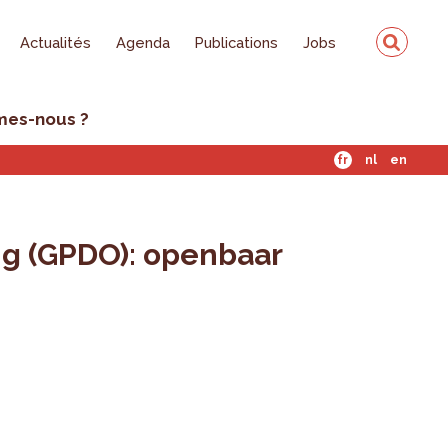
Actualités
Agenda
Publications
Jobs
mes-nous ?
fr
nl
en
ng (GPDO): openbaar