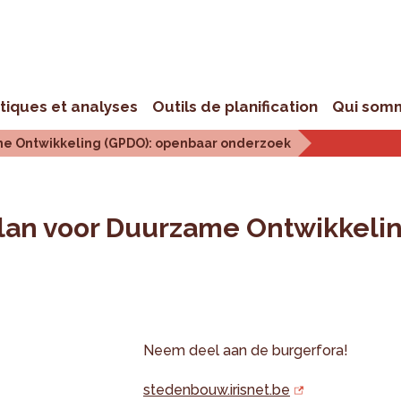
stiques et analyses
Outils de planification
Qui som
me Ontwikkeling (GPDO): openbaar onderzoek
lan voor Duurzame Ontwikkeli
Neem deel aan de burgerfora!
stedenbouw.irisnet.be