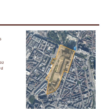
é
-02
rd