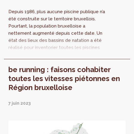
Depuis 1986, plus aucune piscine publique n’a
été construite sur le territoire bruxellois.
Pourtant, la population bruxelloise a
nettement augmenté depuis cette date. Un
état des lieux des bassins de natation a été
réalisé pour inventorier toutes les piscines
publiques bruxelloises, les horaires
d’ouverture, les tarifs et les types de bassins.
be running : faisons cohabiter
Des recommandations sont également
formulées.
toutes les vitesses piétonnes en
Région bruxelloise
7 juin 2023