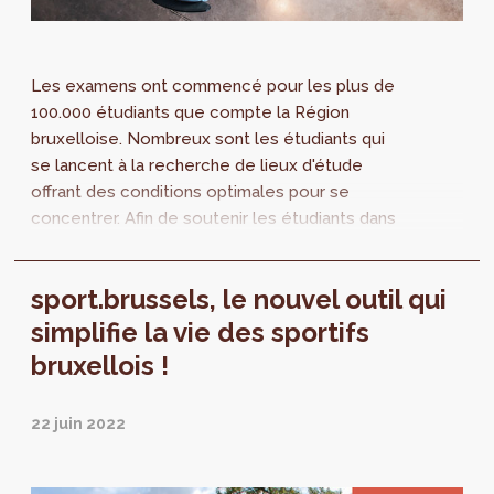
Les examens ont commencé pour les plus de
100.000 étudiants que compte la Région
bruxelloise. Nombreux sont les étudiants qui
se lancent à la recherche de lieux d'étude
offrant des conditions optimales pour se
concentrer. Afin de soutenir les étudiants dans
leurs recherches, la plateforme en ligne
"studyspaces.brussels" recense les espaces
sport.brussels, le nouvel outil qui
d’étude disponibles sur le territoire bruxellois.
simplifie la vie des sportifs
bruxellois !
22 juin 2022