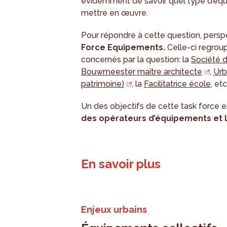
évidemment de savoir quel type d’équ
mettre en œuvre.
Pour répondre à cette question, perspe
Force Equipements.
Celle-ci regroup
concernés par la question: la
Société 
Bouwmeester maître architecte
,
Urb
patrimoine)
, la
Facilitatrice école
, etc
Un des objectifs de cette task force e
des opérateurs d’équipements et l
En savoir plus
Enjeux urbains