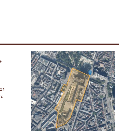
é
-02
rd