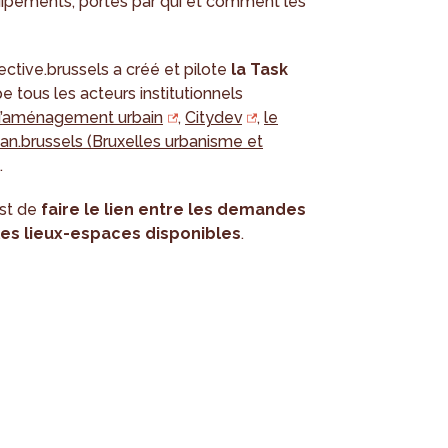
ipements, portés par qui et comment les
ctive.brussels a créé et pilote
la Task
e tous les acteurs institutionnels
d’aménagement urbain
,
Citydev
,
le
an.brussels (Bruxelles urbanisme et
.
st de
faire le lien entre les demandes
es lieux-espaces disponibles
.