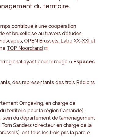
énagement du territoire.
temps contribué à une coopération
e et bruxelloise au travers d’études
andscapes,
OPEN Brussels
,
Labo XX-XXI
et
mme
TOP Noordrand
.
terrégional ayant pour fil rouge
« Espaces
pants, des représentants des trois Régions
artement Omgeving, en charge de
 territoire pour la région flamande),
au sein du département de l’aménagement
et Tom Sanders (directeur en charge de la
russels), ont tous les trois pris la parole