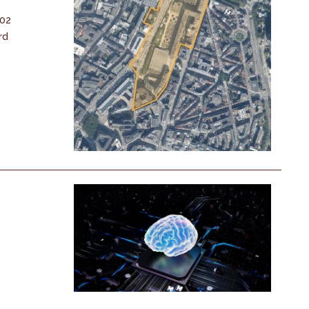
-02
rd
n