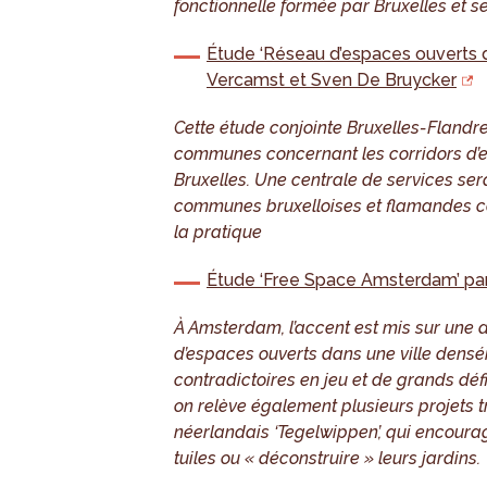
fonctionnelle formée par Bruxelles et se
Étude ‘Réseau d’espaces ouverts d
Vercamst et Sven De Bruycker
Cette étude conjointe Bruxelles-Flandr
communes concernant les corridors d’e
Bruxelles. Une centrale de services sera
communes bruxelloises et flamandes co
la pratique
Étude ‘Free Space Amsterdam’ par
À Amsterdam, l’accent est mis sur une 
d’espaces ouverts dans une ville densém
contradictoires en jeu et de grands défi
on relève également plusieurs projets t
néerlandais ‘Tegelwippen’, qui encourag
tuiles ou « déconstruire » leurs jardins.