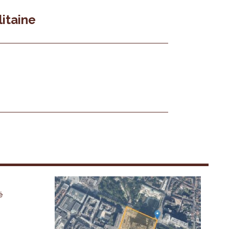
itaine
é