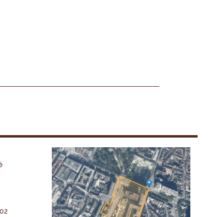
é
-02