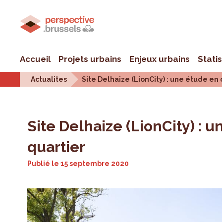
Accueil
Projets urbains
Enjeux urbains
Stati
Actualites
Site Delhaize (LionCity) : une étude en
Site Delhaize (LionCity) : 
quartier
Publié le
15 septembre 2020