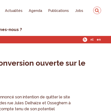
Actualités
Agenda
Publications
Jobs
mes-nous ?
fr
nl
en
onversion ouverte sur le
annoncé son intention de quitter le site
le des rue Jules Delhaize et Osseghem à
 compte tenu de son potentiel