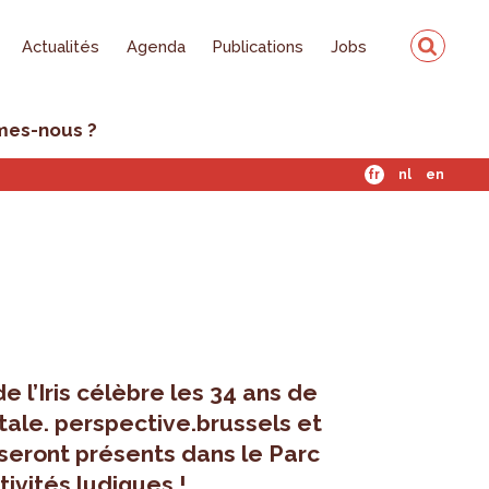
Actualités
Agenda
Publications
Jobs
mes-nous ?
fr
nl
en
e l’Iris célèbre les 34 ans de
tale. perspective.brussels et
 seront présents dans le Parc
tivités ludiques !