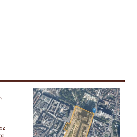
é
-02
rd