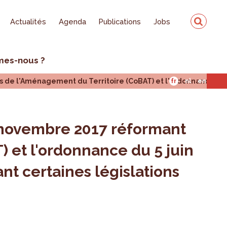
Actualités
Agenda
Publications
Jobs
mes-nous ?
 de l'Aménagement du Territoire (CoBAT) et l'ordonnance du 5 
fr
nl
en
0 novembre 2017 réformant
 et l'ordonnance du 5 juin
nt certaines législations