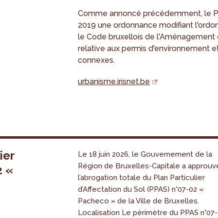
Comme annoncé précédemment, le Parl
2019 une ordonnance modifiant l'ord
le Code bruxellois de l'Aménagement du
relative aux permis d'environnement et
connexes.
urbanisme.irisnet.be
ier
Le 18 juin 2026, le Gouvernement de la
Région de Bruxelles-Capitale a approuv
2 «
l’abrogation totale du Plan Particulier
s
d’Affectation du Sol (PPAS) n°07-02 «
Pacheco » de la Ville de Bruxelles.
Localisation Le périmètre du PPAS n°07