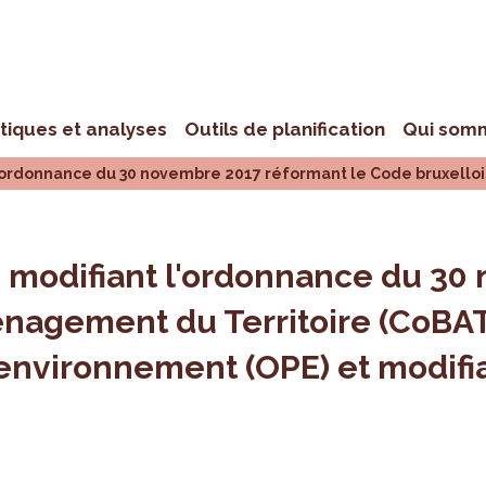
stiques et analyses
Outils de planification
Qui som
'ordonnance du 30 novembre 2017 réformant le Code bruxellois
9 modifiant l'ordonnance du 3
énagement du Territoire (CoBAT)
'environnement (OPE) et modifia