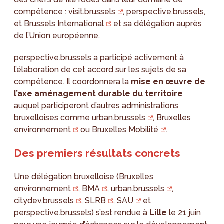
compétence :
visit.brussels
, perspective.brussels,
et
Brussels International
et sa délégation auprès
de l’Union européenne.
perspective.brussels a participé activement à
l’élaboration de cet accord sur les sujets de sa
compétence. Il coordonnera la
mise en œuvre de
l’axe aménagement durable du territoire
auquel participeront d’autres administrations
bruxelloises comme
urban.brussels
,
Bruxelles
environnement
ou
Bruxelles Mobilité
.
Des premiers résultats concrets
Une délégation bruxelloise (
Bruxelles
environnement
,
BMA
,
urban.brussels
,
citydev.brussels
,
SLRB
,
SAU
et
perspective.brussels) s’est rendue à
Lille
le 21 juin