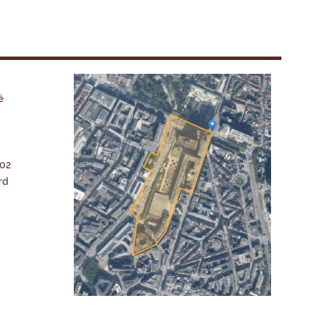
é
-02
rd