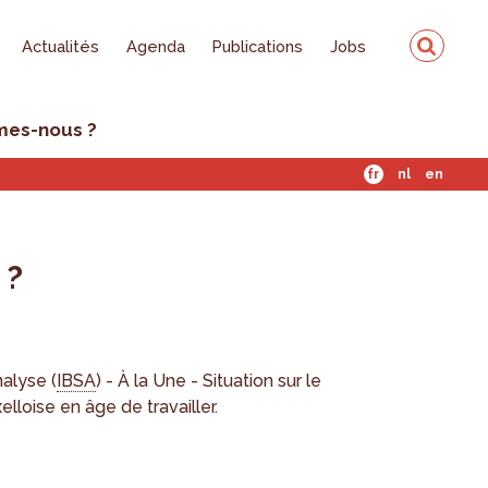
Actualités
Agenda
Publications
Jobs
mes-nous ?
fr
nl
en
 ?
nalyse (
IBSA
) - À la Une - Situation sur le
lloise en âge de travailler.